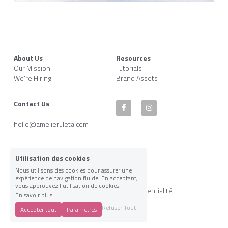
About Us
Resources
Our Mission
Tutorials
We're Hiring!
Brand Assets
Contact Us
hello@amelieruleta.com
Utilisation des cookies
© 2020. Built with Strikingly.
Nous utilisons des cookies pour assurer une
expérience de navigation fluide. En acceptant,
vous approuvez l'utilisation de cookies.
Termes et Conditions
Politique de confidentialité
En savoir plus
Refuser Tout
Accepter tout
Paramètres