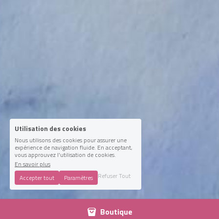
Utilisation des cookies
Nous utilisons des cookies pour assurer une
expérience de navigation fluide. En acceptant,
vous approuvez l'utilisation de cookies.
En savoir plus
Refuser Tout
Accepter tout
Paramètres
Boutique