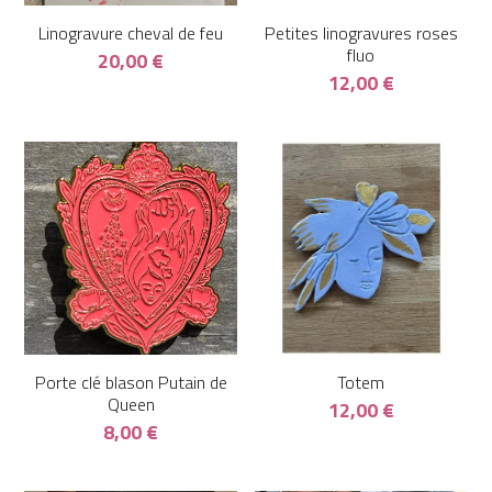
Linogravure cheval de feu
Petites linogravures roses
fluo
20,00 €
12,00 €
Porte clé blason Putain de
Totem
Queen
12,00 €
8,00 €