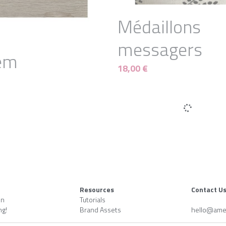
Médaillons
messagers
em
18,00 €
re de Stock
En Rupture de Stock
 Bleu Klein
Vases Nudes
28,00 €
 - 28,00 €