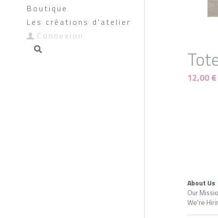
Boutique
Les créations d'atelier
Connexion
Tot
12,00 €
En Ruptu
Vase
mat
25,00 €