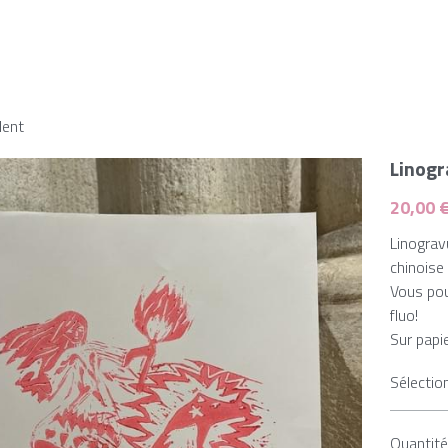
dent
Linogr
20,00 
Linograv
chinoise
Vous pou
fluo!
Sur papi
Sélectio
Quantit