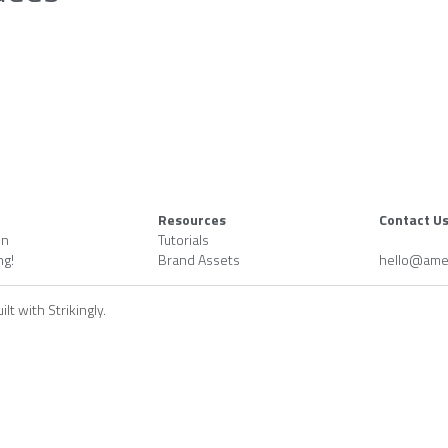
Resources
Contact U
on
Tutorials
ng!
Brand Assets
hello@
ame
lt with Strikingly.